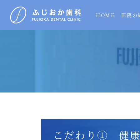
HOME
医院の
こだわり① 健